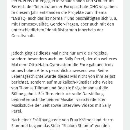
Perel-Preis für engagierte Schülerinnen und Schüler im
Bereich der Toleranz an der Europaschule OHG vergeben.
In diesem Jahr entstanden die Projekte zum Thema
“LGBTQ- auch das ist normal!“ und beschäftigten sich u. a.
mit Homosexualität, Gender-Fragen, aber auch mit den
unterschiedlichen Identitätsformen innerhalb der
Gesellschaft.
Jedoch ging es dieses Mal nicht nur um die Projekte,
sondern besonders auch um Sally Perel, der ein weiteres
Mal dem Otto-Hahn-Gymnasium die Ehre gab und trotz
seines hohen Alters persönlich anwesend war. Seine
Lebensgeschichte wurde dieses Mal nicht von ihm selbst
berichtet, sondern auf musikalisch-künstlerische Weise
von Thomas Tillman und Beatrix Brägelmann auf die
Bühne geholt. Für Ihre eindrucksvolle Darstellung
bedienten sich die beiden Musiker verschiedenster
Musikstücke der Zeit sowie Interview-Videos mit Sally
Perel.
Nach einer Eröffnungsrede von Frau Krämer und Herrn
Stammel begann das Stück "Shalom Shlomo" von den