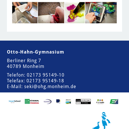
Otto-Hahn-Gymnasium
Berliner Ring 7
40789 Monheim
Telefon: 02173 95149-10
Telefax: 02173 95149-18
E-Mail:
seki@ohg.monheim.de