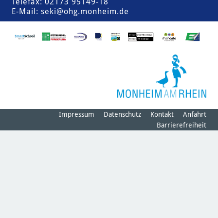
Telefax: 02173 95149-18
E-Mail:
seki@ohg.monheim.de
Impressum
Datenschutz
Kontakt
Anfahrt
Barrierefreiheit