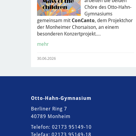
arbeiten die beiden
Chöre des Otto-Hahn-
Gymnasiums
gemeinsam mit
ConCanto
, dem Projektchor
der Monheimer Chorsaison, an einem
besonderen Konzertprojekt.…
mehr
30.06.2026
Otto-Hahn-Gymnasium
Berliner Ring 7
40789 Monheim
Telefon: 02173 95149-10
Telefax: 02173 95149-18