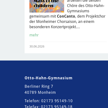
arbeiten die beiden
Chöre des Otto-Hahn-
Gymnasiums
gemeinsam mit
ConCanto
, dem Projektchor
der Monheimer Chorsaison, an einem
besonderen Konzertprojekt.…
mehr
30.06.2026
Otto-Hahn-Gymnasium
Berliner Ring 7
40789 Monheim
Telefon: 02173 95149-10
Telefax: 02173 95149-18