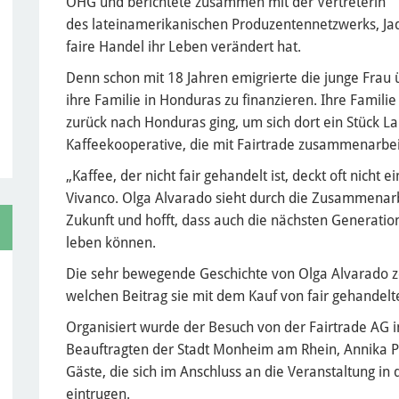
OHG und berichtete zusammen mit der Vertreterin
des lateinamerikanischen Produzentennetzwerks, Jaq
faire Handel ihr Leben verändert hat.
Denn schon mit 18 Jahren emigrierte die junge Frau 
ihre Familie in Honduras zu finanzieren. Ihre Familie 
zurück nach Honduras ging, um sich dort ein Stück La
Kaffeekooperative, die mit Fairtrade zusammenarbei
„Kaffee, der nicht fair gehandelt ist, deckt oft nicht
Vivanco. Olga Alvarado sieht durch die Zusammenarbe
Zukunft und hofft, dass auch die nächsten Generati
leben können.
Die sehr bewegende Geschichte von Olga Alvarado z
welchen Beitrag sie mit dem Kauf von fair gehandelt
Organisiert wurde der Besuch von der Fairtrade AG i
Beauftragten der Stadt Monheim am Rhein, Annika 
Gäste, die sich im Anschluss an die Veranstaltung i
eintrugen.