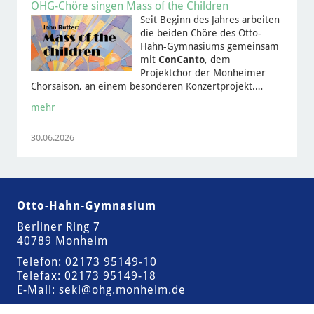
OHG-Chöre singen Mass of the Children
Seit Beginn des Jahres arbeiten
die beiden Chöre des Otto-
Hahn-Gymnasiums gemeinsam
mit
ConCanto
, dem
Projektchor der Monheimer
Chorsaison, an einem besonderen Konzertprojekt.…
mehr
30.06.2026
Otto-Hahn-Gymnasium
Berliner Ring 7
40789 Monheim
Telefon: 02173 95149-10
Telefax: 02173 95149-18
E-Mail:
seki@ohg.monheim.de