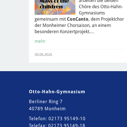
arbeiten die beiden
Chöre des Otto-Hahn-
Gymnasiums
gemeinsam mit
ConCanto
, dem Projektchor
der Monheimer Chorsaison, an einem
besonderen Konzertprojekt.…
mehr
30.06.2026
Otto-Hahn-Gymnasium
Berliner Ring 7
40789 Monheim
Telefon: 02173 95149-10
Telefax: 02173 95149-18