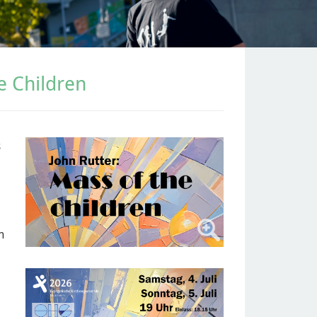
e Children
s
n