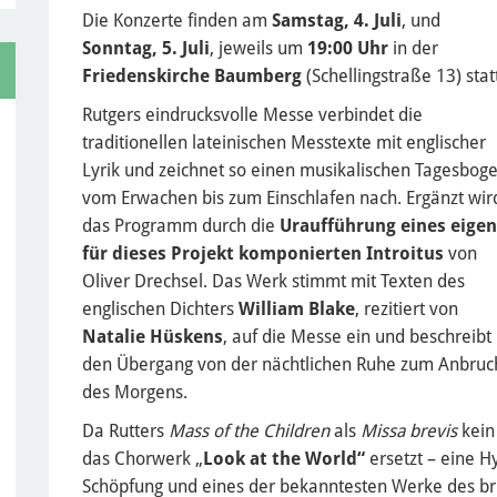
Die Konzerte finden am
Samstag, 4. Juli
, und
Sonntag, 5. Juli
, jeweils um
19:00 Uhr
in der
Friedenskirche Baumberg
(Schellingstraße 13) stat
Rutgers eindrucksvolle Messe verbindet die
traditionellen lateinischen Messtexte mit englischer
Lyrik und zeichnet so einen musikalischen Tagesbog
vom Erwachen bis zum Einschlafen nach. Ergänzt wir
das Programm durch die
Uraufführung eines eigen
für dieses Projekt komponierten Introitus
von
Oliver Drechsel. Das Werk stimmt mit Texten des
englischen Dichters
William Blake
, rezitiert von
Natalie Hüskens
, auf die Messe ein und beschreibt
den Übergang von der nächtlichen Ruhe zum Anbruc
des Morgens.
Da Rutters
Mass of the Children
als
Missa brevis
kein
das Chorwerk „
Look at the World“
ersetzt – eine H
Schöpfung und eines der bekanntesten Werke des bri